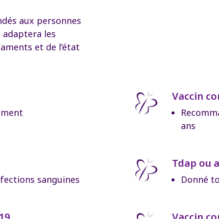
ndés aux personnes
é adaptera les
aments et de l’état
Vaccin co
uement
Recomman
ans
Tdap ou a
nfections sanguines
Donné to
-19
Vaccin co