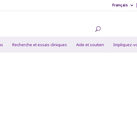
Français
us
Recherche et essais cliniques
Aide et soutien
Impliquez-v
accins sont importa