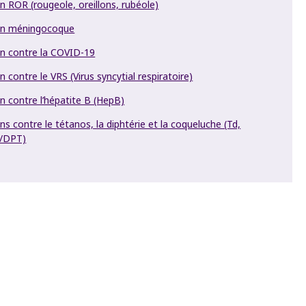
n ROR (rougeole, oreillons, rubéole)
in méningocoque
in contre la COVID-19
n contre le VRS (Virus syncytial respiratoire)
n contre l’hépatite B (HepB)
ns contre le tétanos, la diphtérie et la coqueluche (Td,
/DPT)