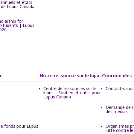
annuels et états
s de Lupus Canada
olarship for
 Students | Lupus
026
r
Notre ressource sur le lupus
Coordonnées
Centre de ressources sur le
Contactez-no
lupus | Soutien et outils pour
Lupus Canada
Demande de r
des médias
de fonds pour Lupus
Organismes pr
lutte contre le