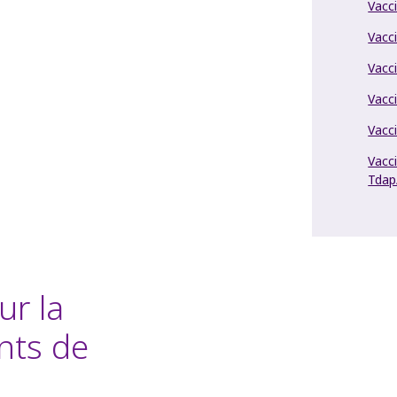
Vacci
Vacc
Vacc
Vacci
Vacci
Vacci
Tdap
r la
ints de