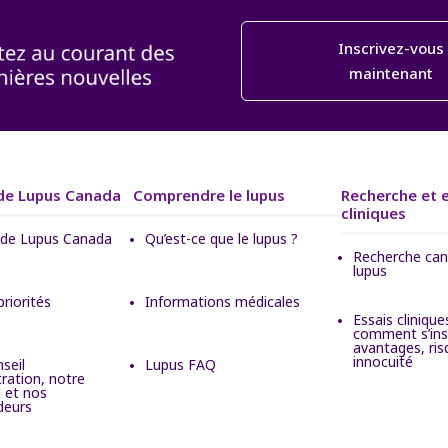
Inscrivez-vous
maintenant
de Lupus Canada
Comprendre le lupus
Recherche et 
cliniques
 de Lupus Canada
Qu’est-ce que le lupus ?
Recherche can
lupus
 priorités
Informations médicales
Essais cliniques
comment s’insc
avantages, ris
innocuité
seil
Lupus FAQ
tration, notre
 et nos
deurs