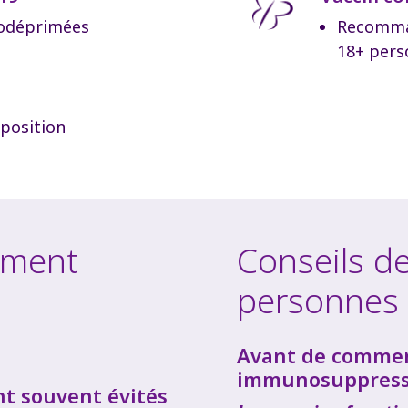
odéprimées
Recomman
18+ per
xposition
ement
Conseils de
personnes 
Avant de commen
immunosuppres
ont souvent évités