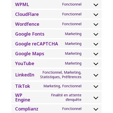
analytics
WPML
service
Fonctionnel
Consent
divi-
to
(elegant-
CloudFlare
Fonctionnel
service
Consent
themes)
wpml
to
Wordfence
Fonctionnel
service
Consent
cloudflare
to
Google Fonts
Marketing
service
Consent
wordfence
to
Google reCAPTCHA
Marketing
service
Consent
google-
to
Google Maps
Marketing
fonts
service
Consent
google-
to
YouTube
Marketing
recaptcha
service
Consent
google-
to
Fonctionnel, Marketing,
maps
LinkedIn
service
Consent
Statistiques, Préférences
youtube
to
TikTok
service
Marketing, Fonctionnel
Consent
linkedin
to
WP
Finalité en attente
service
Engine
Consent
d’enquête
tiktok
to
Complianz
service
Fonctionnel
Consent
wp-