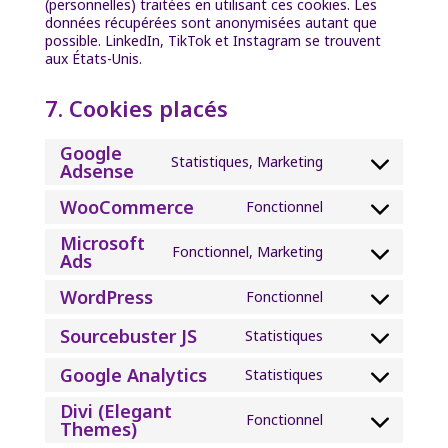
(personnelles) traitées en utilisant ces cookies. Les
données récupérées sont anonymisées autant que
possible. LinkedIn, TikTok et Instagram se trouvent
aux États-Unis.
7. Cookies placés
Google
Statistiques, Marketing
Adsense
Consent
to
WooCommerce
service
Fonctionnel
Consent
google-
to
Microsoft
adsense
service
Fonctionnel, Marketing
Ads
Consent
woocommerce
to
WordPress
service
Fonctionnel
Consent
microsoft-
to
ads
Sourcebuster JS
Statistiques
service
Consent
wordpress
to
Google Analytics
Statistiques
service
Consent
sourcebuster-
to
Divi (Elegant
js
service
Fonctionnel
Themes)
Consent
google-
to