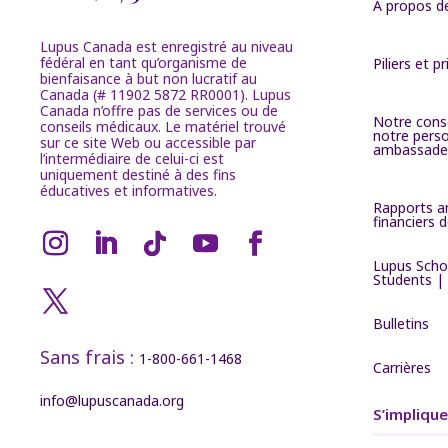
À propos d
Lupus Canada est enregistré au niveau
fédéral en tant qu’organisme de
Piliers et pr
bienfaisance à but non lucratif au
Canada (# 11902 5872 RR0001). Lupus
Canada n’offre pas de services ou de
Notre conse
conseils médicaux. Le matériel trouvé
notre pers
sur ce site Web ou accessible par
ambassade
l’intermédiaire de celui-ci est
uniquement destiné à des fins
éducatives et informatives.
Rapports a
financiers
Lupus Scho
Students |
Bulletins
Sans frais :
1-800-661-1468
Carrières
info@lupuscanada.org
S’implique