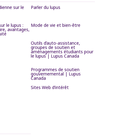
ienne sur le
Parler du lupus
ur le lupus :
Mode de vie et bien-être
ire, avantages,
uité
Outils d’auto-assistance,
groupes de soutien et
aménagements étudiants pour
le lupus | Lupus Canada
Programmes de soutien
gouvernemental | Lupus
Canada
Sites Web d’intérêt