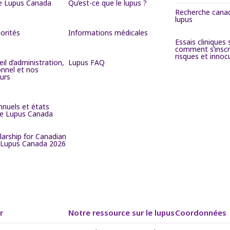
e Lupus Canada
Qu’est-ce que le lupus ?
Recherche canad
lupus
iorités
Informations médicales
Essais cliniques s
comment s’inscr
risques et innoc
il d’administration,
Lupus FAQ
onnel et nos
urs
nnuels et états
 de Lupus Canada
larship for Canadian
 Lupus Canada 2026
r
Notre ressource sur le lupus
Coordonnées