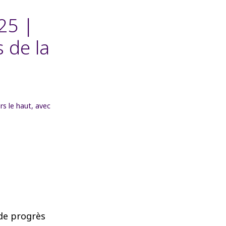
25 |
s de la
de progrès