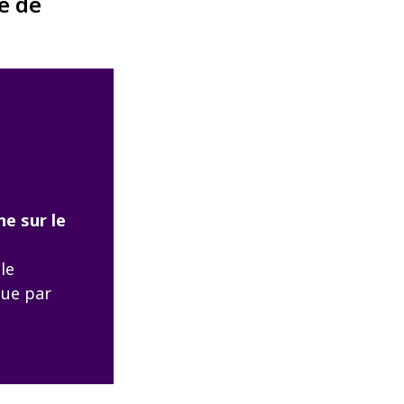
e de
he sur le
le
nue par