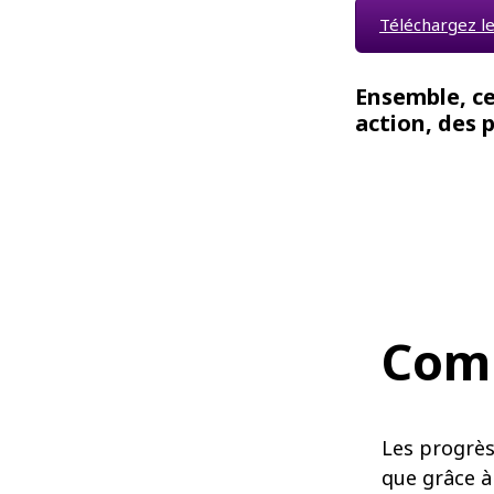
Téléchargez l
Ensemble, c
action, des 
Comm
Les progrès
que grâce à