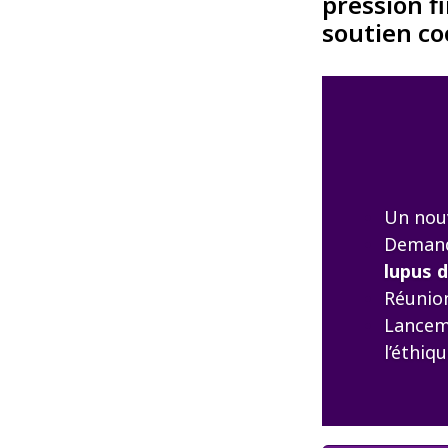
pression f
soutien co
Un nouv
Demand
lupus d
Réunion
Lanceme
l’éthiq