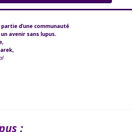
e partie d’une communauté
un avenir sans lupus.
e,
arek,
al
pus :