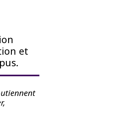
ion
tion et
pus.
outiennent
r,