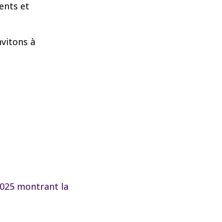
ients et
nvitons à