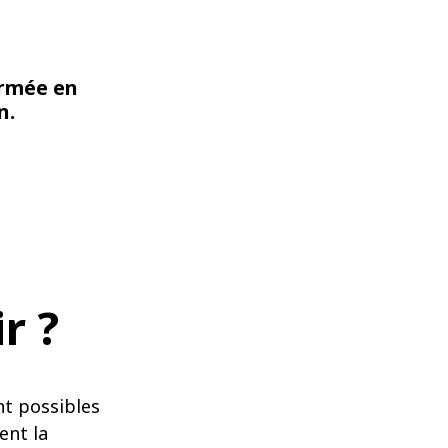
ormée en
n.
r ?
nt possibles
ent la