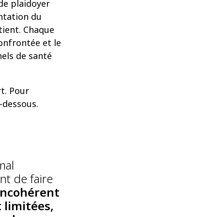
 de plaidoyer
ntation du
tient. Chaque
onfrontée et le
els de santé
t. Pour
i-dessous.
mal
nt de faire
 incohérent
 limitées,