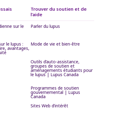
essais
Trouver du soutien et de
l’aide
ienne sur le
Parler du lupus
ur le lupus :
Mode de vie et bien-être
ire, avantages,
uité
Outils d’auto-assistance,
groupes de soutien et
aménagements étudiants pour
le lupus | Lupus Canada
Programmes de soutien
gouvernemental | Lupus
Canada
Sites Web d’intérêt