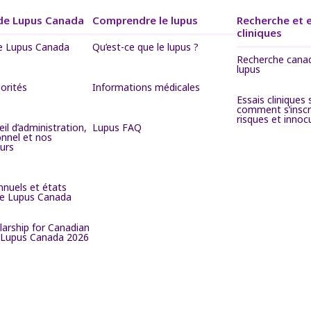
de Lupus Canada
Comprendre le lupus
Recherche et 
cliniques
e Lupus Canada
Qu’est-ce que le lupus ?
Recherche canad
lupus
iorités
Informations médicales
Essais cliniques s
comment s’inscr
risques et innoc
il d’administration,
Lupus FAQ
onnel et nos
urs
nnuels et états
 de Lupus Canada
larship for Canadian
 Lupus Canada 2026