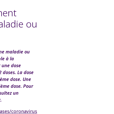
ment
ladie ou
ne maladie ou
le à la
r une dose
2 doses. La dose
ième dose. Une
ième dose. Pour
sultez un
.
eases/coronavirus