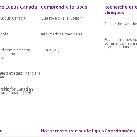
de Lupus Canada
Comprendre le lupus
Recherche et 
cliniques
 Lupus Canada
Qu’est-ce que le lupus ?
Recherche canadie
orités
Informations médicales
Essais cliniques su
comment s’inscrire
risques et innocui
 d’administration,
Lupus FAQ
nel et nos
rs
uels et états financiers
nada
rship for Canadian
Lupus Canada 2026
r
Notre ressource sur le lupus
Coordonnées