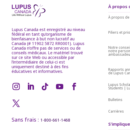
À propos 
À propos de
Lupus Canada est enregistré au niveau
Piliers et pri
fédéral en tant qu’organisme de
bienfaisance à but non lucratif au
Canada (# 11902 5872 RR0001). Lupus
Notre conseil
Canada n’offre pas de services ou de
notre person
conseils médicaux. Le matériel trouvé
ambassadeu
sur ce site Web ou accessible par
l’intermédiaire de celui-ci est
uniquement destiné à des fins
Rapports ann
éducatives et informatives.
de Lupus Ca
Lupus Schola
Students | 
Bulletins
Carrières
Sans frais :
1-800-661-1468
S’implique