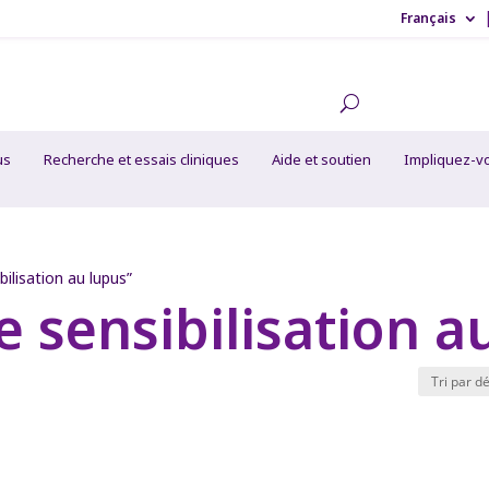
Français
us
Recherche et essais cliniques
Aide et soutien
Impliquez-v
ilisation au lupus”
 sensibilisation a