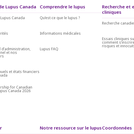
de Lupus Canada
Comprendre le lupus
Recherche et 
cliniques
 Lupus Canada
Qu’est-ce que le lupus ?
Recherche canadie
orités
Informations médicales
Essais cliniques su
comment s’inscrire
risques et innocui
 d’administration,
Lupus FAQ
nel et nos
rs
uels et états financiers
nada
rship for Canadian
Lupus Canada 2026
r
Notre ressource sur le lupus
Coordonnées