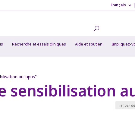
Français
us
Recherche et essais cliniques
Aide et soutien
Impliquez-v
ilisation au lupus”
 sensibilisation a