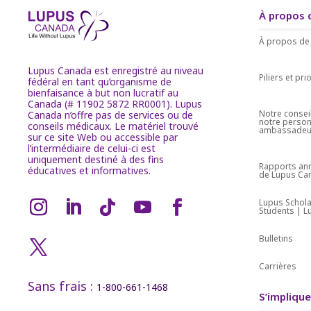
À propos 
À propos de
Lupus Canada est enregistré au niveau
Piliers et pri
fédéral en tant qu’organisme de
bienfaisance à but non lucratif au
Canada (# 11902 5872 RR0001). Lupus
Notre conseil
Canada n’offre pas de services ou de
notre person
conseils médicaux. Le matériel trouvé
ambassadeu
sur ce site Web ou accessible par
l’intermédiaire de celui-ci est
uniquement destiné à des fins
Rapports ann
éducatives et informatives.
de Lupus Ca
Lupus Schola
Students | 
Bulletins
Carrières
Sans frais :
1-800-661-1468
S’implique