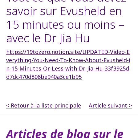
savoir sur Evusheld en
15 minutes ou moins –
avec le Dr Jia Hu
https://19tozero.notion.site/UPDATED-Video-E
verything-You-Need-To-Know-About-Evusheld-i
n-15-Minutes-Or-Less-with-Dr-Jia-Hu-33f3925d
d7dc470d806be940a3ce1b95
< Retour à la liste principale
Article suivant >
Articles de blog sur le