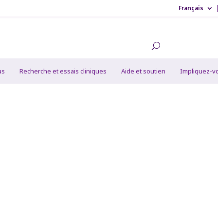
Français
us
Recherche et essais cliniques
Aide et soutien
Impliquez-v
us a changé la m